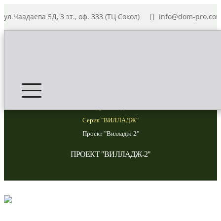
ул.Чаадаева 5Д, 3 эт., оф. 333 (ТЦ Сокол)
info@dom-pro.co
Главная
Модульные дома
Серия "ВИЛЛАДЖ"
Проект "Вилладж-2"
ПРОЕКТ "ВИЛЛАДЖ-2"